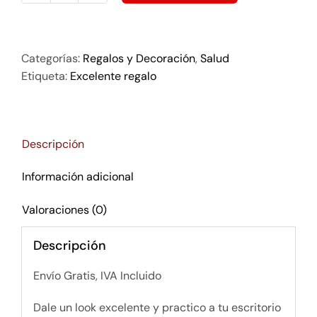
dock
para
celular
Categorías:
Regalos y Decoración
,
Salud
y
Etiqueta:
Excelente regalo
accesorios
modelo
cd2
cantidad
Descripción
Información adicional
Valoraciones (0)
Descripción
Envío Gratis, IVA Incluido
Dale un look excelente y practico a tu escritorio