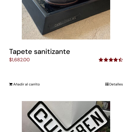
Tapete sanitizante
$
1,682.00
Valorado
con
4.50
de
5
Añadir al carrito
Detalles