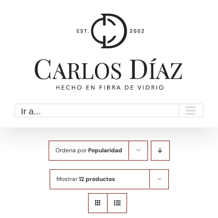
Saltar
al
contenido
Ir a...
Ordena por
Popularidad
Mostrar
12 productos