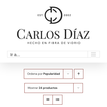
Saltar
al
contenido
Ir a...
Ordena por
Popularidad
Mostrar
24 productos