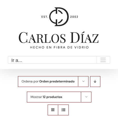
Saltar
al
contenido
Ir a...
Ordena por
Orden predeterminado
Mostrar
12 productos