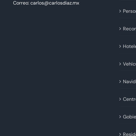
Correo: carlos@carlosdiaz.mx
Perso
Recor
Hotel
Vehíc
Navi
Centr
Gobie
Resid