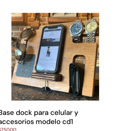
Base dock para celular y
accesorios modelo cd1
$
750.00