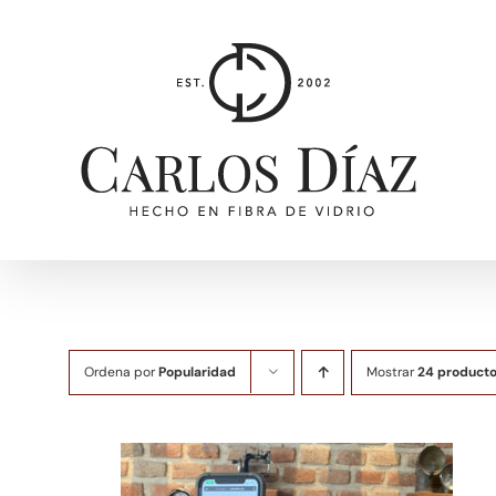
Saltar
al
contenido
Ordena por
Popularidad
Mostrar
24 product