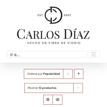
Saltar
al
contenido
Ir a...
Ordena por
Popularidad
Mostrar
12 productos