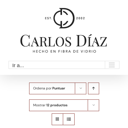
Saltar
al
contenido
Ir a...
Ordena por
Puntuar
Mostrar
12 productos