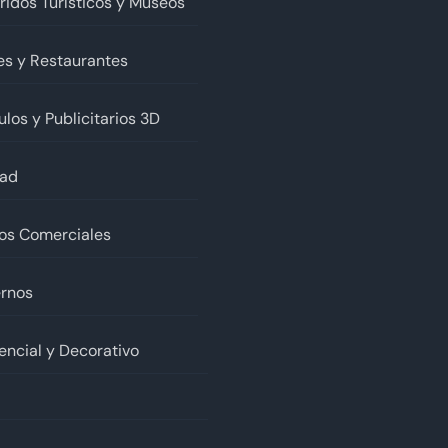
ridos Turísticos y Museos
es y Restaurantes
ulos y Publicitarios 3D
dad
os Comerciales
rnos
encial y Decorativo