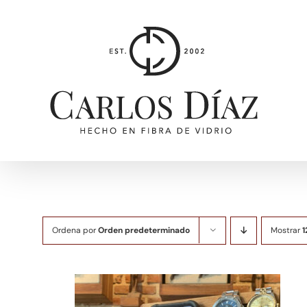
Saltar
al
contenido
Ordena por
Orden predeterminado
Mostrar
1