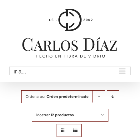
Saltar
al
contenido
Ir a...
Ordena por
Orden predeterminado
Mostrar
12 productos